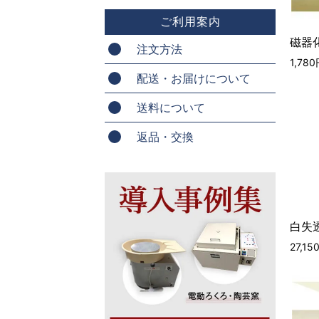
ご利用案内
磁器化
注文方法
1,78
配送・お届けについて
送料について
返品・交換
白失透
27,1