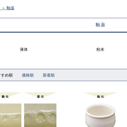
ム
＞
釉薬
釉薬
液体
粉末
すすめ順
価格順
新着順