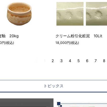
釉 20kg
クリーム粉引化粧泥 10Lit
40円(税込)
18,000円(税込)
1
2
3
4
5
6
7
8
トピックス