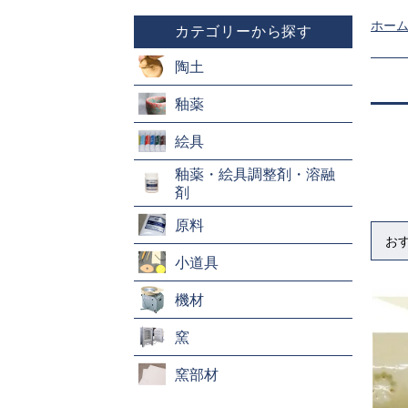
ホー
カテゴリーから探す
陶土
釉薬
絵具
釉薬・絵具調整剤・溶融
剤
原料
お
小道具
機材
窯
窯部材