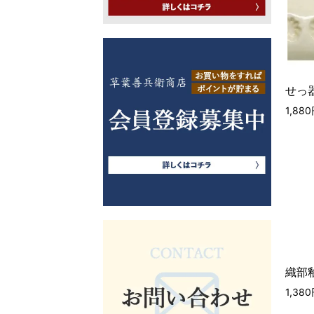
せっ器
1,88
織部釉
1,38