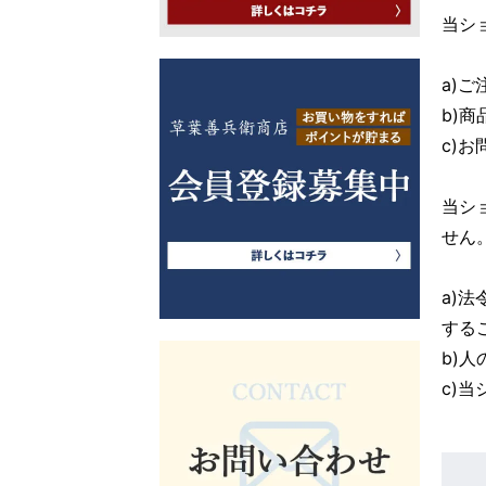
当シ
a)
b)
c)
当シ
せん
a)
する
b)
c)