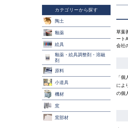
カテゴリーから探す
陶土
草葉
釉薬
ート
絵具
会社
釉薬・絵具調整剤・溶融
剤
原料
「個
小道具
によ
の個
機材
窯
窯部材