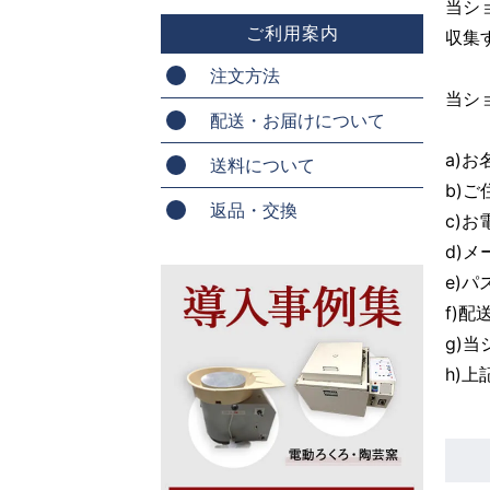
当シ
ご利用案内
収集
注文方法
当シ
配送・お届けについて
a)
送料について
b)ご
返品・交換
c)お
d)
e)パ
f)配
g)
h)