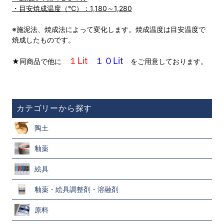
・目安焼成温度（℃）：1,180～1,280
※施泥法、焼成法によって変化します。焼成温度は目安温度で
焼成したものです。
１Lit
１０Lit
★同商品で他に
をご用意しております。
カテゴリーから探す
陶土
釉薬
絵具
釉薬・絵具調整剤・溶融剤
原料