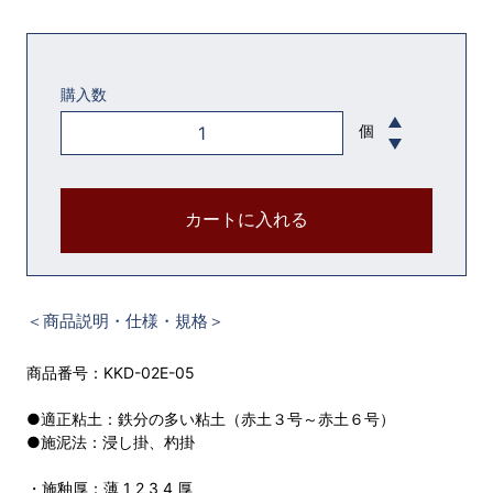
購入数
個
カートに入れる
＜商品説明・仕様・規格＞
商品番号：KKD-02E-05
●適正粘土：鉄分の多い粘土（赤土３号～赤土６号）
●施泥法：浸し掛、杓掛
・施釉厚：薄 1 2 3 4 厚