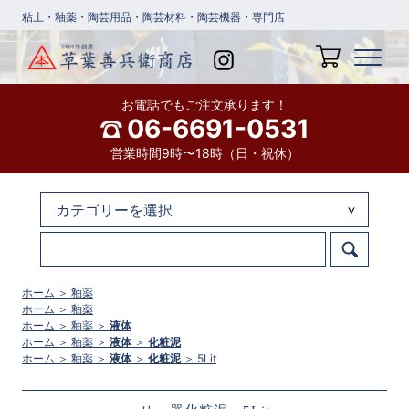
粘土・釉薬・陶芸用品・陶芸材料・陶芸機器・専門店
お電話でもご注文承ります！
06-6691-0531
営業時間9時〜18時（日・祝休）
ホーム
＞
釉薬
ホーム
＞
釉薬
ホーム
＞
釉薬
＞
液体
ホーム
＞
釉薬
＞
液体
＞
化粧泥
ホーム
＞
釉薬
＞
液体
＞
化粧泥
＞
5Lit