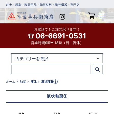
粘土・釉薬・陶芸用品・陶芸材料・陶芸機器・専門店
お電話でもご注文承ります！
06-6691-0531
営業時間9時〜18時（日・祝休）
ホーム
＞
釉薬
＞
液体
＞
液状釉薬①
液状釉薬①
1Lit
5Lit
10Lit