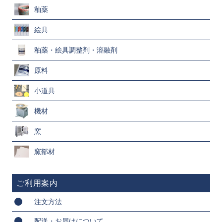
釉薬
絵具
釉薬・絵具調整剤・溶融剤
原料
小道具
機材
窯
窯部材
ご利用案内
注文方法
配送・お届けについて