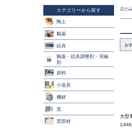
ホー
カテゴリーから探す
陶土
釉薬
お
絵具
釉薬・絵具調整剤・溶融
剤
原料
小道具
機材
窯
大型電
窯部材
2,64