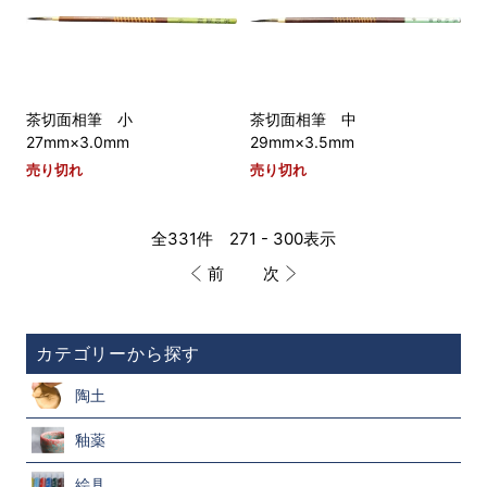
茶切面相筆 小
茶切面相筆 中
27mm×3.0mm
29mm×3.5mm
売り切れ
売り切れ
全331件 271 - 300表示
前
次
カテゴリーから探す
陶土
釉薬
絵具