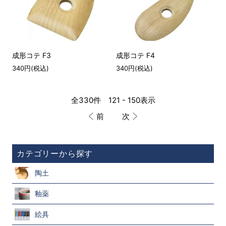
成形コテ F3
成形コテ F4
340円(税込)
340円(税込)
全330件 121 - 150表示
前
次
カテゴリーから探す
陶土
釉薬
絵具