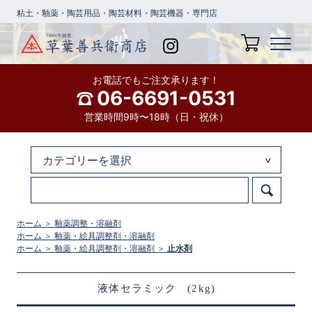
粘土・釉薬・陶芸用品・陶芸材料・陶芸機器・専門店
お電話でもご注文承ります！
06-6691-0531
営業時間9時〜18時（日・祝休）
ホーム
＞
釉薬調整・溶融剤
ホーム
＞
釉薬・絵具調整剤・溶融剤
ホーム
＞
釉薬・絵具調整剤・溶融剤
＞
止水剤
液体セラミック (2kg)