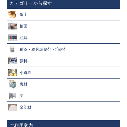
カテゴリーから探す
陶土
釉薬
絵具
釉薬・絵具調整剤・溶融剤
原料
小道具
機材
窯
窯部材
ご利用案内