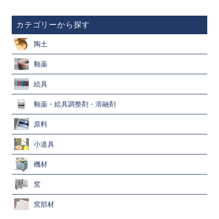
カテゴリーから探す
陶土
釉薬
絵具
釉薬・絵具調整剤・溶融剤
原料
小道具
機材
窯
窯部材