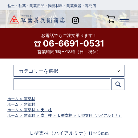
粘土・釉薬・陶芸用品・陶芸材料・陶芸機器・専門店
お電話でもご注文承ります！
06-6691-0531
営業時間9時〜18時（日・祝休）
ホーム
＞
窯部材
ホーム
＞
窯部材
ホーム
＞
窯部材
＞
支 柱
ホーム
＞
窯部材
＞
支 柱
＞
Ｌ型支柱
＞
Ｌ型支柱（ハイアルミナ）
Ｌ型支柱（ハイアルミナ）H=45mm