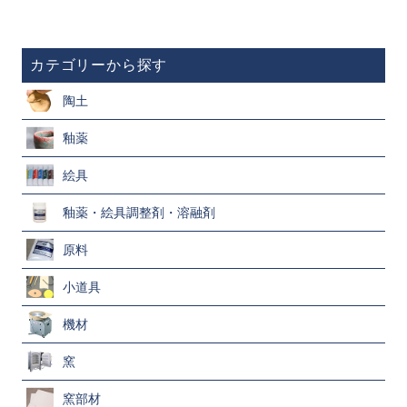
カテゴリーから探す
陶土
釉薬
絵具
釉薬・絵具調整剤・溶融剤
原料
小道具
機材
窯
窯部材