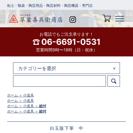
粘土・釉薬・陶芸用品・陶芸材料・陶芸機器・専門店
お電話でもご注文承ります！
06-6691-0531
営業時間9時〜18時（日・祝休）
ホーム
＞
小道具
ホーム
＞
小道具
ホーム
＞
小道具
＞
絵付
ホーム
＞
小道具
＞
絵付
白玉版下筆 中