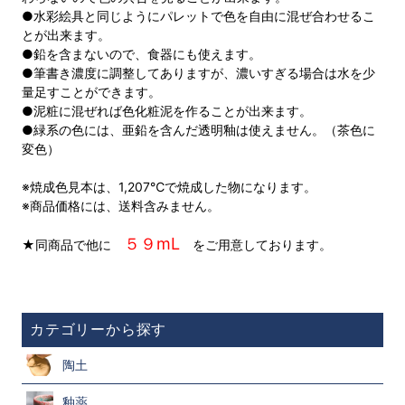
●水彩絵具と同じようにパレットで色を自由に混ぜ合わせるこ
とが出来ます。
●鉛を含まないので、食器にも使えます。
●筆書き濃度に調整してありますが、濃いすぎる場合は水を少
量足すことができます。
●泥粧に混ぜれば色化粧泥を作ることが出来ます。
●緑系の色には、亜鉛を含んだ透明釉は使えません。（茶色に
変色）
※焼成色見本は、1,207℃で焼成した物になります。
※商品価格には、送料含みません。
５９mL
★同商品で他に
をご用意しております。
カテゴリーから探す
陶土
釉薬