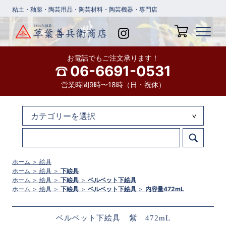
粘土・釉薬・陶芸用品・陶芸材料・陶芸機器・専門店
お電話でもご注文承ります！
06-6691-0531
営業時間9時〜18時（日・祝休）
ホーム
＞
絵具
ホーム
＞
絵具
＞
下絵具
ホーム
＞
絵具
＞
下絵具
＞
ベルベット下絵具
ホーム
＞
絵具
＞
下絵具
＞
ベルベット下絵具
＞
内容量472mL
ベルベット下絵具 紫 472mL