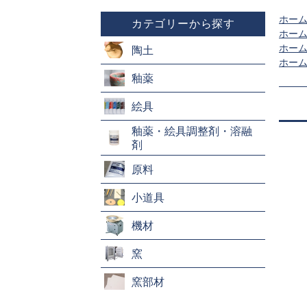
ホー
カテゴリーから探す
ホー
ホー
陶土
ホー
釉薬
絵具
釉薬・絵具調整剤・溶融
剤
原料
小道具
機材
窯
窯部材