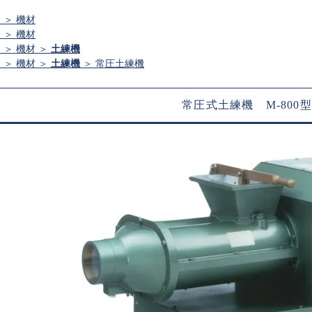
ム
＞
機材
ム
＞
機材
ム
＞
機材
＞
土練機
ム
＞
機材
＞
土練機
＞
常圧土練機
常圧式土練機 M-800型