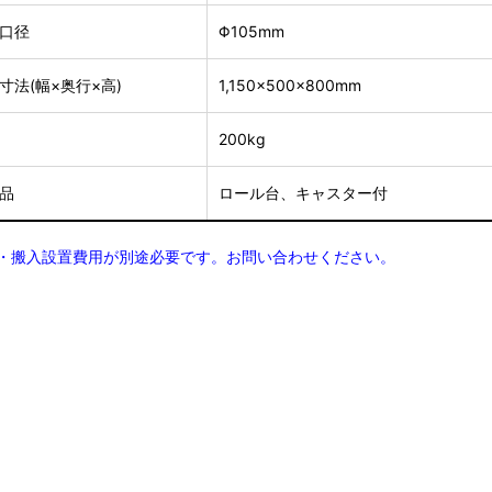
出口径
Φ105mm
寸法(幅×奥行×高)
1,150×500×800mm
量
200kg
属品
ロール台、キャスター付
料・搬入設置費用が別途必要です。お問い合わせください。