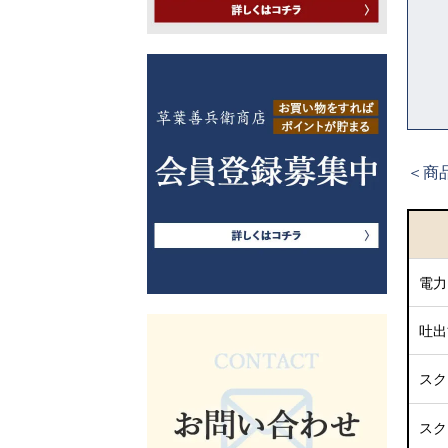
＜商
電
吐
ス
ス