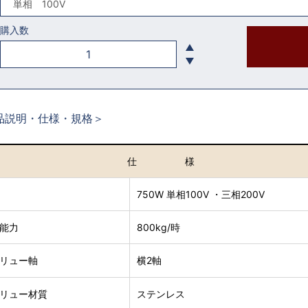
購入数
品説明・仕様・規格＞
仕 様
力
750W 単相100V ・三相200V
出能力
800kg/時
クリュー軸
横2軸
クリュー材質
ステンレス