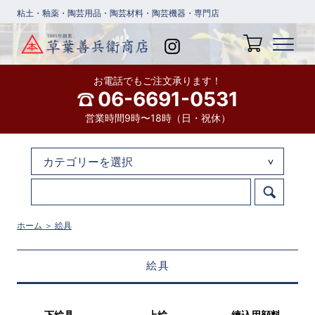
粘土・釉薬・陶芸用品・陶芸材料・陶芸機器・専門店
お電話でもご注文承ります！
06-6691-0531
営業時間9時〜18時（日・祝休）
ホーム
＞
絵具
絵具
下絵具
上絵
練込用顔料