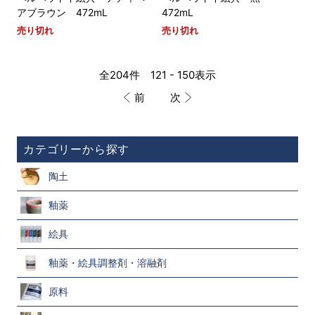
アブラウン 472mL
472mL
売り切れ
売り切れ
全204件 121 - 150表示
前
次
カテゴリーから探す
陶土
釉薬
絵具
釉薬・絵具調整剤・溶融剤
原料