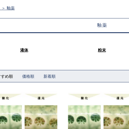
ム
＞
釉薬
釉薬
液体
粉末
すすめ順
価格順
新着順