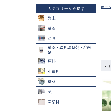
ホー
カテゴリーから探す
陶土
釉薬
絵具
釉薬・絵具調整剤・溶融
剤
原料
お
小道具
機材
窯
窯部材