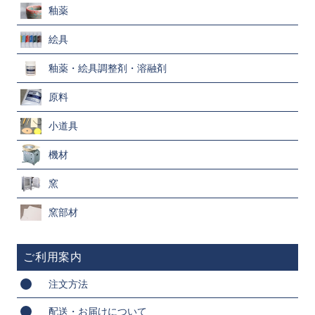
釉薬
絵具
釉薬・絵具調整剤・溶融剤
原料
小道具
機材
窯
窯部材
ご利用案内
注文方法
配送・お届けについて