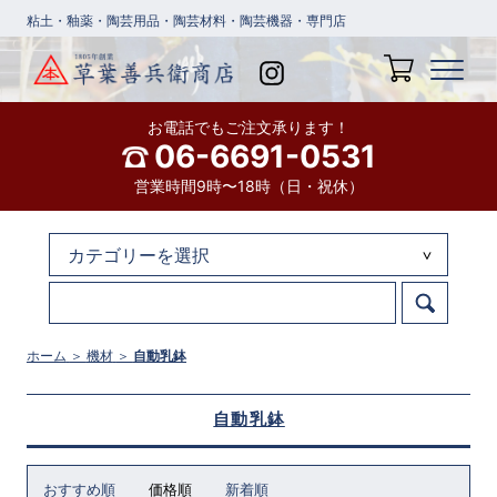
粘土・釉薬・陶芸用品・陶芸材料・陶芸機器・専門店
お電話でもご注文承ります！
06-6691-0531
営業時間9時〜18時（日・祝休）
ホーム
＞
機材
＞
自動乳鉢
自動乳鉢
おすすめ順
価格順
新着順